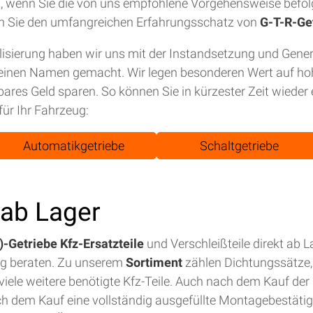
tet, wenn Sie die von uns empfohlene Vorgehensweise befol
n Sie den umfangreichen Erfahrungsschatz von
G-T-R-Ge
isierung haben wir uns mit der Instandsetzung und Gene
einen Namen gemacht. Wir legen besonderen Wert auf hohe
bares Geld sparen. So können Sie in kürzester Zeit wiede
für Ihr Fahrzeug:
Automatikgetriebe
Schaltgetriebe
t ab Lager
-Getriebe Kfz-Ersatzteile
und Verschleißteile direkt ab 
ig beraten. Zu unserem
Sortiment
zählen Dichtungssätze, 
iele weitere benötigte Kfz-Teile. Auch nach dem Kauf der E
ch dem Kauf eine vollständig ausgefüllte Montagebestäti