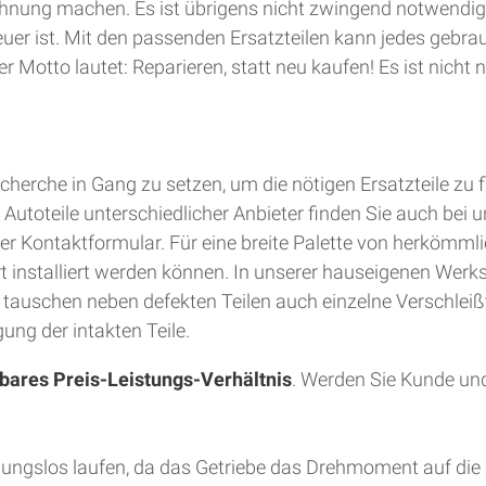
hnung machen. Es ist übrigens nicht zwingend notwendig
teuer ist. Mit den passenden Ersatzteilen kann jedes gebra
 Motto lautet: Reparieren, statt neu kaufen! Es ist nich
herche in Gang zu setzen, um die nötigen Ersatzteile zu 
utoteile unterschiedlicher Anbieter finden Sie auch bei u
er Kontaktformular. Für eine breite Palette von herkömmli
Ort installiert werden können. In unserer hauseigenen Wer
d tauschen neben defekten Teilen auch einzelne Verschleiß
ung der intakten Teile.
bares Preis-Leistungs-Verhältnis
. Werden Sie Kunde und
bungslos laufen, da das Getriebe das Drehmoment auf die 