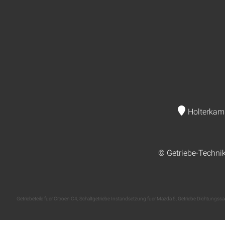
Holterkam
© Getriebe-Techni
Getriebeteile fuer Citroen C4
,
Schaltgetriebe Instandsetzung fuer Mazda 5
,
Getriebe Dichtungssae