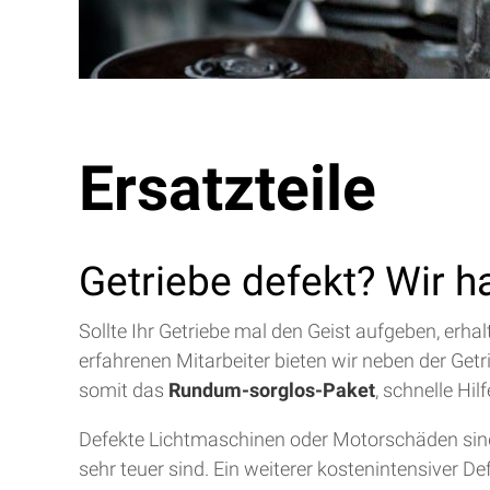
Ersatzteile
Getriebe defekt? Wir h
Sollte Ihr Getriebe mal den Geist aufgeben, erh
erfahrenen Mitarbeiter bieten wir neben der Get
somit das
Rundum-sorglos-Paket
, schnelle Hi
Defekte Lichtmaschinen oder Motorschäden sind 
sehr teuer sind. Ein weiterer kostenintensiver D