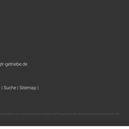
tr-getriebe.de
g
|
Suche
|
Sitemap
|
 fuer Alfa Romeo
,
Automatisches Getriebe fuer Porsche Boxster
,
Schaltgetriebe Ersatzteile fuer VW
,