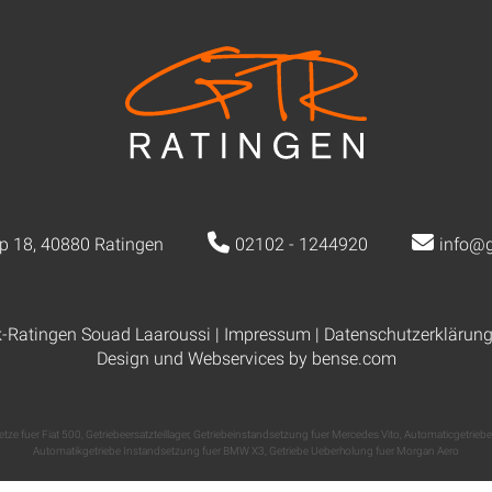
p 18, 40880 Ratingen
02102 - 1244920
info@g
k-Ratingen Souad Laaroussi |
Impressum
|
Datenschutzerklärun
Design und Webservices by
bense.com
tze fuer Fiat 500
,
Getriebeersatzteillager
,
Getriebeinstandsetzung fuer Mercedes Vito
,
Automaticgetriebe
Automatikgetriebe Instandsetzung fuer BMW X3
,
Getriebe Ueberholung fuer Morgan Aero