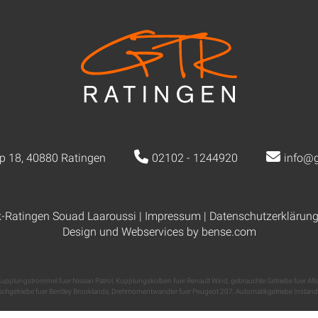
p 18, 40880 Ratingen
02102 - 1244920
info@g
k-Ratingen Souad Laaroussi |
Impressum
|
Datenschutzerklärun
Design und Webservices by
bense.com
upplungstrommel fuer Nissan Patrol
,
Kupplungskolben fuer Renault Wind
,
gebrauchte Getriebe fuer Al
chgetriebe fuer Bentley Brooklands
,
Drehmomentwandler fuer Peugeot 207
,
Automatikgetriebe Instan