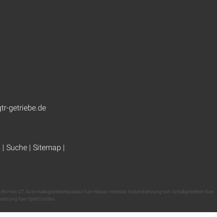
tr-getriebe.de
g
|
Suche
|
Sitemap
|
fa Romeo GT
,
Automatikgetriebereparatur fuer Nissan Interstar
,
Instandsetzung von Schaltgetrieben fuer
dsetzung fuer Opel Combo