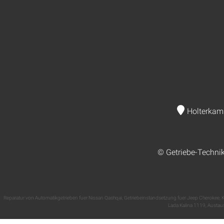
Holterkam
© Getriebe-Techni
Reparatur von Automatikgetrieben fuer Nissan Qashqai
,
Getriebeinstandsetzung fuer Jeep Cherokee
,
K
Lada Kalina 1119
,
Austaus