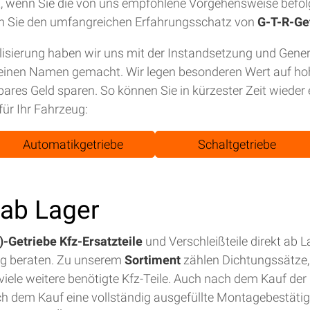
tet, wenn Sie die von uns empfohlene Vorgehensweise befol
n Sie den umfangreichen Erfahrungsschatz von
G-T-R-Ge
isierung haben wir uns mit der Instandsetzung und Gene
einen Namen gemacht. Wir legen besonderen Wert auf hohe
bares Geld sparen. So können Sie in kürzester Zeit wiede
für Ihr Fahrzeug:
Automatikgetriebe
Schaltgetriebe
t ab Lager
-Getriebe Kfz-Ersatzteile
und Verschleißteile direkt ab 
ig beraten. Zu unserem
Sortiment
zählen Dichtungssätze, 
iele weitere benötigte Kfz-Teile. Auch nach dem Kauf der E
ch dem Kauf eine vollständig ausgefüllte Montagebestäti