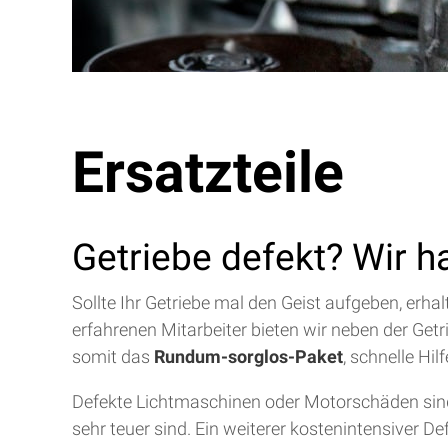
Ersatzteile
Getriebe defekt? Wir h
Sollte Ihr Getriebe mal den Geist aufgeben, erh
erfahrenen Mitarbeiter bieten wir neben der Get
somit das
Rundum-sorglos-Paket
, schnelle Hi
Defekte Lichtmaschinen oder Motorschäden sind 
sehr teuer sind. Ein weiterer kostenintensiver D