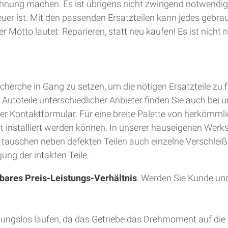
hnung machen. Es ist übrigens nicht zwingend notwendig
teuer ist. Mit den passenden Ersatzteilen kann jedes gebra
 Motto lautet: Reparieren, statt neu kaufen! Es ist nich
herche in Gang zu setzen, um die nötigen Ersatzteile zu 
utoteile unterschiedlicher Anbieter finden Sie auch bei u
er Kontaktformular. Für eine breite Palette von herkömmli
Ort installiert werden können. In unserer hauseigenen Wer
d tauschen neben defekten Teilen auch einzelne Verschleiß
ung der intakten Teile.
bares Preis-Leistungs-Verhältnis
. Werden Sie Kunde und
bungslos laufen, da das Getriebe das Drehmoment auf die 