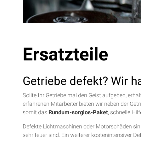
Ersatzteile
Getriebe defekt? Wir h
Sollte Ihr Getriebe mal den Geist aufgeben, erh
erfahrenen Mitarbeiter bieten wir neben der Get
somit das
Rundum-sorglos-Paket
, schnelle Hi
Defekte Lichtmaschinen oder Motorschäden sind 
sehr teuer sind. Ein weiterer kostenintensiver D