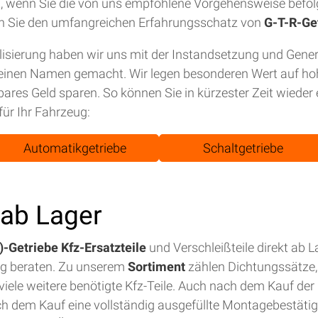
tet, wenn Sie die von uns empfohlene Vorgehensweise befol
n Sie den umfangreichen Erfahrungsschatz von
G-T-R-Ge
isierung haben wir uns mit der Instandsetzung und Gene
einen Namen gemacht. Wir legen besonderen Wert auf hohe
bares Geld sparen. So können Sie in kürzester Zeit wiede
für Ihr Fahrzeug:
Automatikgetriebe
Schaltgetriebe
t ab Lager
-Getriebe Kfz-Ersatzteile
und Verschleißteile direkt ab 
ig beraten. Zu unserem
Sortiment
zählen Dichtungssätze, 
iele weitere benötigte Kfz-Teile. Auch nach dem Kauf der E
ch dem Kauf eine vollständig ausgefüllte Montagebestäti