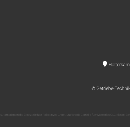
Holterkam
© Getriebe-Techni
Automatikgetriebe Ersatzteile fuer Rolls Royce Ghost
,
Multitronic Getriebe fuer Mercedes CLC Klasse
,
Sch