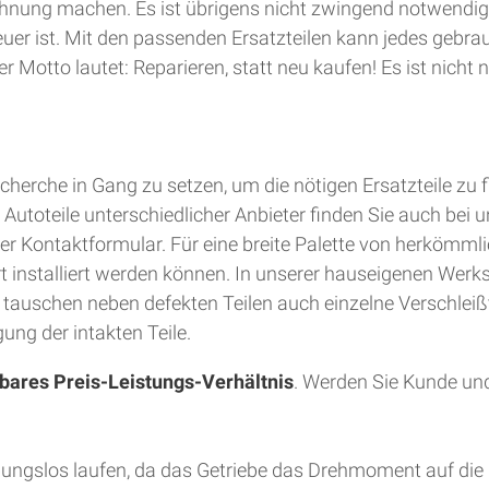
hnung machen. Es ist übrigens nicht zwingend notwendig
teuer ist. Mit den passenden Ersatzteilen kann jedes gebra
 Motto lautet: Reparieren, statt neu kaufen! Es ist nich
herche in Gang zu setzen, um die nötigen Ersatzteile zu 
utoteile unterschiedlicher Anbieter finden Sie auch bei u
er Kontaktformular. Für eine breite Palette von herkömmli
Ort installiert werden können. In unserer hauseigenen Wer
d tauschen neben defekten Teilen auch einzelne Verschleiß
ung der intakten Teile.
bares Preis-Leistungs-Verhältnis
. Werden Sie Kunde und
bungslos laufen, da das Getriebe das Drehmoment auf die 