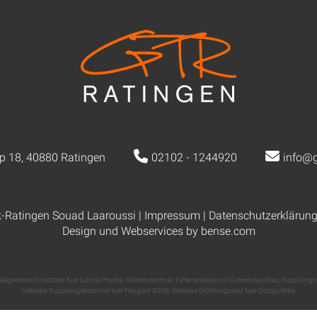
p 18, 40880 Ratingen
02102 - 1244920
info@g
k-Ratingen Souad Laaroussi |
Impressum
|
Datenschutzerklärun
Design und Webservices by
bense.com
altgetriebe Ersatzteile fuer Lancia Phedra
,
Getriebetechnik
,
Fehleranalyse vor Getriebeausbau
,
Kupplungs
Getriebe Kupplungstrommel fuer Peugeot 3008
,
Getriebe Dichtungssatz fuer Dodge Nitro