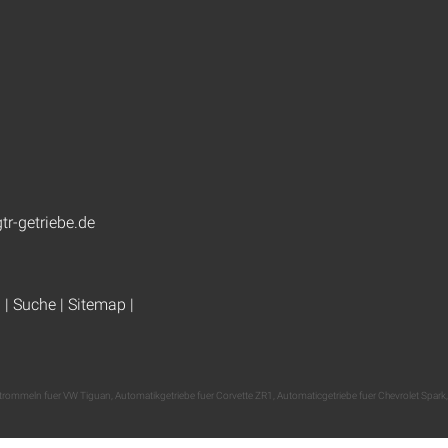
tr-getriebe.de
g
|
Suche
|
Sitemap
|
trommeln fuer VW Tiguan
,
Automatikgetriebe fuer Corvette ZR1
,
Automaticgetriebe fuer Chevrolet Spark
,