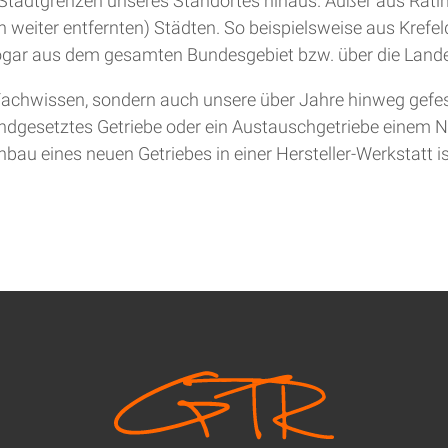
ie Stadtgrenzen unseres Standortes hinaus. Außer aus Rat
 weiter entfernten) Städten. So beispielsweise aus Krefel
gar aus dem gesamten Bundesgebiet bzw. über die Lande
achwissen, sondern auch unsere über Jahre hinweg gefesti
andgesetztes Getriebe oder ein Austauschgetriebe einem Ne
bau eines neuen Getriebes in einer Hersteller-Werkstatt is