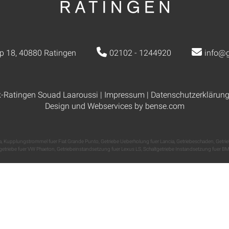
p 18, 40880 Ratingen
02102 - 1244920
info@g
k-Ratingen Souad Laaroussi |
Impressum
|
Datenschutzerklärun
Design und Webservices by
bense.com
a
,
Kupplungstrommel fuer Fiat Grande Punto
,
Getriebe Ueberholung fuer Lancia
,
Getriebeschaden
,
Getri
tgetriebe fuer VW Phaeton
,
Getriebeinstandsetzung fuer Lexus LS
,
Schaltgetriebe Instandsetzung fuer B