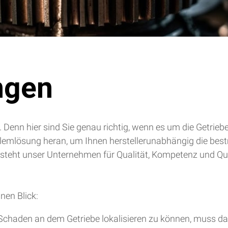
ngen
. Denn hier sind Sie genau richtig, wenn es um die Getrie
blemlösung heran, um Ihnen herstellerunabhängig die bes
 steht unser Unternehmen für Qualität, Kompetenz und Qua
nen Blick:
chaden an dem Getriebe lokalisieren zu können, muss da