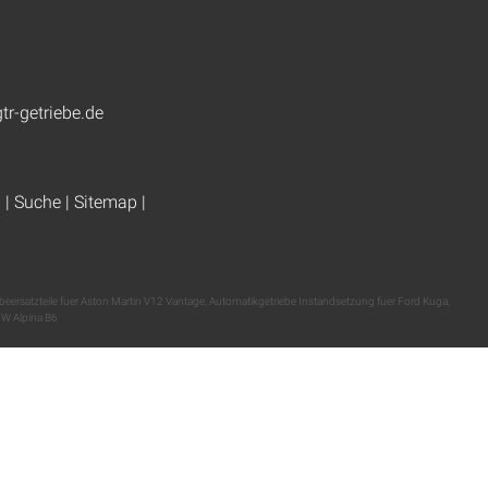
tr-getriebe.de
g
|
Suche
|
Sitemap
|
ebeersatzteile fuer Aston Martin V12 Vantage
,
Automatikgetriebe Instandsetzung fuer Ford Kuga
,
MW Alpina B6