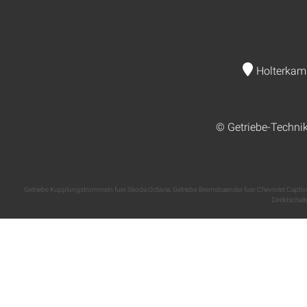
Holterkam
© Getriebe-Techni
Getriebe Kupplungstrommeln fuer Skoda Octavia
,
Getriebe Bremsbaender fuer Chevrolet Captiv
Direktschal