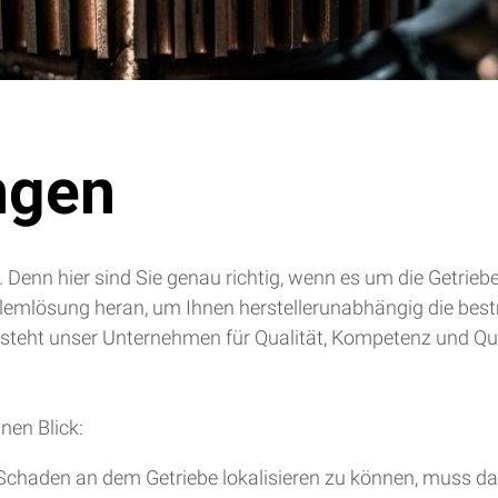
ngen
. Denn hier sind Sie genau richtig, wenn es um die Getrie
blemlösung heran, um Ihnen herstellerunabhängig die bes
 steht unser Unternehmen für Qualität, Kompetenz und Qua
nen Blick:
chaden an dem Getriebe lokalisieren zu können, muss da