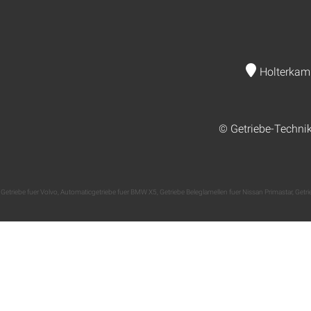
Holterkam
© Getriebe-Techni
Getriebe fuer Volvo
,
Automaticgetriebe fuer BMW X5
,
Getriebe Beleglamellen fuer Nissan Primastar
,
Getri