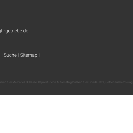
tr-getriebe.de
g
|
Suche
|
Sitemap
|
rieren fuer Mercedes G Klasse
,
Reparatur von Automatikgetrieben fuer Honda Jazz
,
Getriebeueberholung