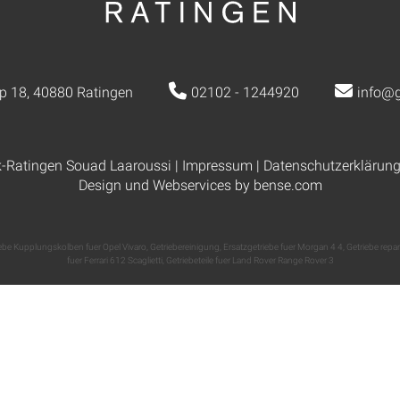
p 18, 40880 Ratingen
02102 - 1244920
info@g
k-Ratingen Souad Laaroussi |
Impressum
|
Datenschutzerklärun
Design und Webservices by
bense.com
ebe Kupplungskolben fuer Opel Vivaro
,
Getriebereinigung
,
Ersatzgetriebe fuer Morgan 4 4
,
Getriebe repa
fuer Ferrari 612 Scaglietti
,
Getriebeteile fuer Land Rover Range Rover 3