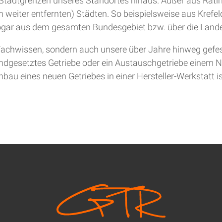
ie Stadtgrenzen unseres Standortes hinaus. Außer aus Rat
 weiter entfernten) Städten. So beispielsweise aus Krefel
gar aus dem gesamten Bundesgebiet bzw. über die Lande
achwissen, sondern auch unsere über Jahre hinweg gefesti
andgesetztes Getriebe oder ein Austauschgetriebe einem Ne
bau eines neuen Getriebes in einer Hersteller-Werkstatt is