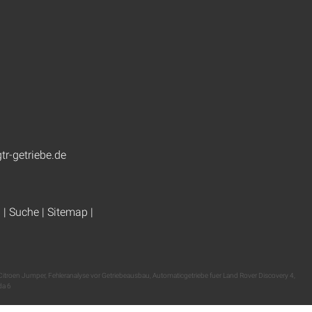
tr-getriebe.de
g
|
Suche
|
Sitemap
|
Citroen Jumper
,
Fehleranalyse vor Getriebeausbau
,
Automaticgetriebe fuer Land Rover Discovery 4
,
da 6