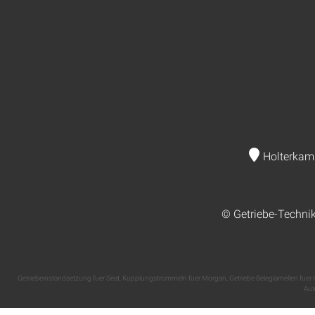
Holterkam
© Getriebe-Techni
Getriebeinstandsetzung fuer Seat
,
Kupplungstrommeln fuer Morgan
,
Getriebe Beleglamellen fue
Aut