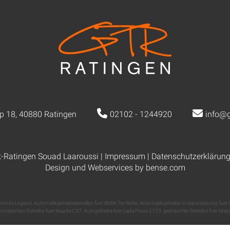
p 18, 40880 Ratingen
02102 - 1244920
info@g
k-Ratingen Souad Laaroussi |
Impressum
|
Datenschutzerklärun
Design und Webservices by
bense.com
r Honda Legend
,
Automatikgetriebelamellen fuer BMW 7er Reihe
,
Automatikgetriebe Instandsetzung fuer 
omatisches Getriebe fuer Mazda CX7
,
Autogetriebe fuer Lada Priora 2170
,
gebrauchte Getriebe fuer Maz