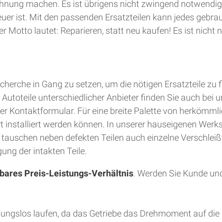
hnung machen. Es ist übrigens nicht zwingend notwendig
teuer ist. Mit den passenden Ersatzteilen kann jedes gebra
 Motto lautet: Reparieren, statt neu kaufen! Es ist nich
herche in Gang zu setzen, um die nötigen Ersatzteile zu 
utoteile unterschiedlicher Anbieter finden Sie auch bei u
er Kontaktformular. Für eine breite Palette von herkömmli
Ort installiert werden können. In unserer hauseigenen Wer
d tauschen neben defekten Teilen auch einzelne Verschleiß
ung der intakten Teile.
bares Preis-Leistungs-Verhältnis
. Werden Sie Kunde und
bungslos laufen, da das Getriebe das Drehmoment auf die 