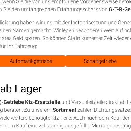
tet, wenn Sie die von uns empfohlene Vorgehensweise befol
n Sie den umfangreichen Erfahrungsschatz von
G-T-R-Ge
isierung haben wir uns mit der Instandsetzung und Gene
einen Namen gemacht. Wir legen besonderen Wert auf hohe
bares Geld sparen. So können Sie in kürzester Zeit wiede
für Ihr Fahrzeug:
Automatikgetriebe
Schaltgetriebe
t ab Lager
-Getriebe Kfz-Ersatzteile
und Verschleißteile direkt ab 
ig beraten. Zu unserem
Sortiment
zählen Dichtungssätze, 
iele weitere benötigte Kfz-Teile. Auch nach dem Kauf der E
ch dem Kauf eine vollständig ausgefüllte Montagebestäti