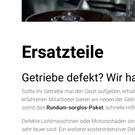
Ersatzteile
Getriebe defekt? Wir h
Sollte Ihr Getriebe mal den Geist aufgeben, erh
erfahrenen Mitarbeiter bieten wir neben der Get
somit das
Rundum-sorglos-Paket
, schnelle Hi
Defekte Lichtmaschinen oder Motorschäden sind 
sehr teuer sind. Ein weiterer kostenintensiver D