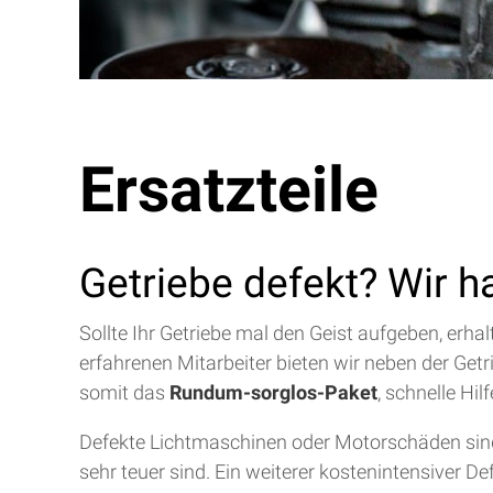
Ersatzteile
Getriebe defekt? Wir h
Sollte Ihr Getriebe mal den Geist aufgeben, erh
erfahrenen Mitarbeiter bieten wir neben der Get
somit das
Rundum-sorglos-Paket
, schnelle Hi
Defekte Lichtmaschinen oder Motorschäden sind 
sehr teuer sind. Ein weiterer kostenintensiver D