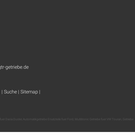
tr-getriebe.de
g
|
Suche
|
Sitemap
|
uer Dacia Duster
,
Automatikgetriebe Ersatzteile fuer Ford
,
Multitronic Getriebe fuer VW Touran
,
Getriebe