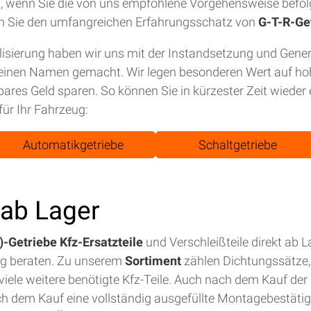
tet, wenn Sie die von uns empfohlene Vorgehensweise befol
n Sie den umfangreichen Erfahrungsschatz von
G-T-R-Ge
isierung haben wir uns mit der Instandsetzung und Gene
einen Namen gemacht. Wir legen besonderen Wert auf hohe
bares Geld sparen. So können Sie in kürzester Zeit wiede
für Ihr Fahrzeug:
Automatikgetriebe
Schaltgetriebe
t ab Lager
-Getriebe Kfz-Ersatzteile
und Verschleißteile direkt ab 
ig beraten. Zu unserem
Sortiment
zählen Dichtungssätze, 
iele weitere benötigte Kfz-Teile. Auch nach dem Kauf der E
ch dem Kauf eine vollständig ausgefüllte Montagebestäti