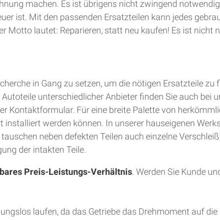
hnung machen. Es ist übrigens nicht zwingend notwendig
teuer ist. Mit den passenden Ersatzteilen kann jedes gebra
 Motto lautet: Reparieren, statt neu kaufen! Es ist nich
herche in Gang zu setzen, um die nötigen Ersatzteile zu 
utoteile unterschiedlicher Anbieter finden Sie auch bei u
er Kontaktformular. Für eine breite Palette von herkömmli
Ort installiert werden können. In unserer hauseigenen Wer
d tauschen neben defekten Teilen auch einzelne Verschleiß
ung der intakten Teile.
bares Preis-Leistungs-Verhältnis
. Werden Sie Kunde und
bungslos laufen, da das Getriebe das Drehmoment auf die 