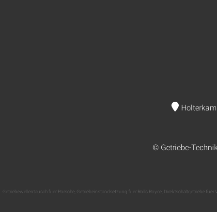
Holterkam
© Getriebe-Techni
Getriebewellentausch fuer Porsche
,
Getriebeinstandsetzung fuer Rolls Royce
,
Direktschaltgetriebe fuer