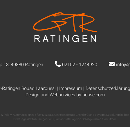
p 18, 40880 Ratingen
02102 - 1244920
info@g
k-Ratingen Souad Laaroussi |
Impressum
|
Datenschutzerklärun
Design und Webservices by
bense.com
 VW Polo V
,
Automaticgetriebe fuer Mazda 3
,
Getriebeteile fuer Chrysler Grand Voyager
,
Kupplungskolben f
Dichtungssatz fuer Peugeot 407
,
Instandsetzung von Schaltgetrieben fuer Citroen