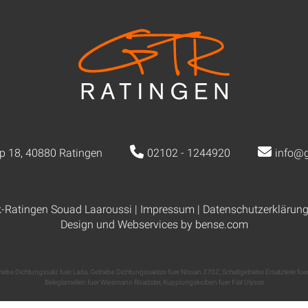
p 18, 40880 Ratingen
02102 - 1244920
info@g
k-Ratingen Souad Laaroussi |
Impressum
|
Datenschutzerklärun
Design und Webservices by
bense.com
riebe Dichtungssatz fuer Lada
,
Getriebe Dichtungssaetze fuer Nissan 370Z
,
Schaltgetriebe Ersatzteile fu
Beleglamellen fuer Wiesmann Roadster
,
Kupplungskolben fuer Fiat Ulysse