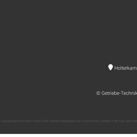
Holterkam
© Getriebe-Techni
Autogetriebe fuer Aston Martin DB9
,
Direktschaltgetriebe fuer Toyota RAV4
,
Getriebe Filter fuer Opel
,
Get