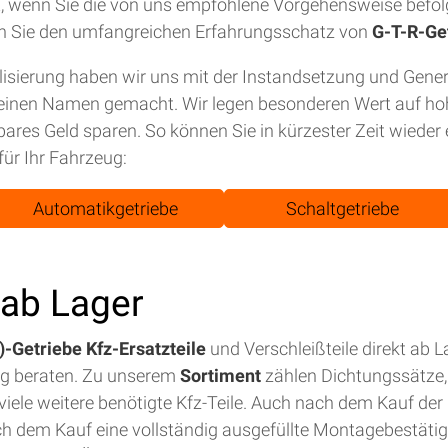
tet, wenn Sie die von uns empfohlene Vorgehensweise befol
n Sie den umfangreichen Erfahrungsschatz von
G-T-R-Ge
isierung haben wir uns mit der Instandsetzung und Gene
einen Namen gemacht. Wir legen besonderen Wert auf hohe
bares Geld sparen. So können Sie in kürzester Zeit wiede
für Ihr Fahrzeug:
Automatikgetriebe
Schaltgetriebe
t ab Lager
-Getriebe Kfz-Ersatzteile
und Verschleißteile direkt ab 
ig beraten. Zu unserem
Sortiment
zählen Dichtungssätze, 
iele weitere benötigte Kfz-Teile. Auch nach dem Kauf der E
ch dem Kauf eine vollständig ausgefüllte Montagebestäti