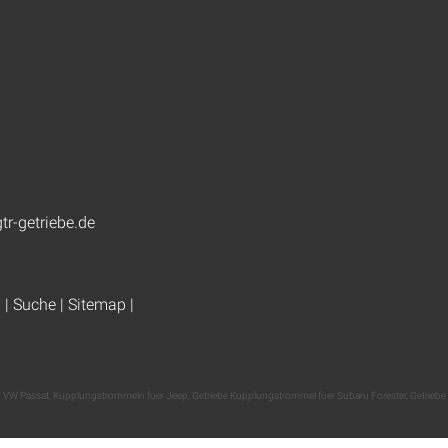
tr-getriebe.de
g
|
Suche
|
Sitemap
|
er VW Passat
,
Kupplungstrommeln fuer Jeep
,
Getriebe Kupplungstrommel fuer Subaru Forester
,
Getriebe