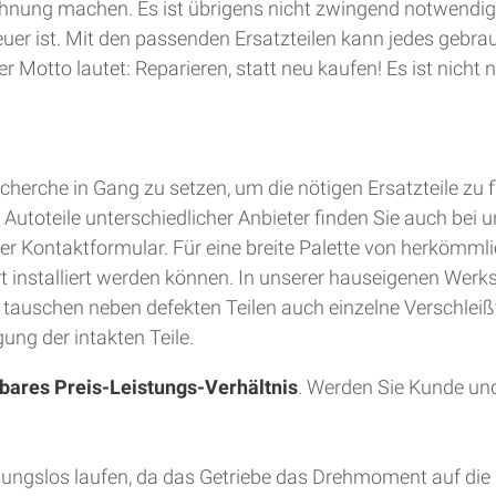
hnung machen. Es ist übrigens nicht zwingend notwendig
teuer ist. Mit den passenden Ersatzteilen kann jedes gebra
 Motto lautet: Reparieren, statt neu kaufen! Es ist nich
herche in Gang zu setzen, um die nötigen Ersatzteile zu 
utoteile unterschiedlicher Anbieter finden Sie auch bei u
er Kontaktformular. Für eine breite Palette von herkömmli
Ort installiert werden können. In unserer hauseigenen Wer
d tauschen neben defekten Teilen auch einzelne Verschleiß
ung der intakten Teile.
bares Preis-Leistungs-Verhältnis
. Werden Sie Kunde und
bungslos laufen, da das Getriebe das Drehmoment auf die 