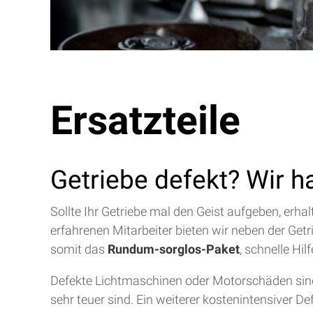
Ersatzteile
Getriebe defekt? Wir h
Sollte Ihr Getriebe mal den Geist aufgeben, erh
erfahrenen Mitarbeiter bieten wir neben der Get
somit das
Rundum-sorglos-Paket
, schnelle Hi
Defekte Lichtmaschinen oder Motorschäden sind 
sehr teuer sind. Ein weiterer kostenintensiver D